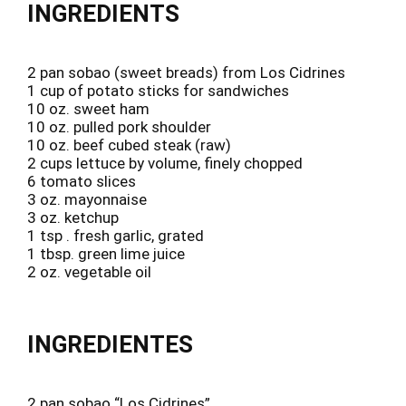
INGREDIENTS
2 pan sobao (sweet breads) from Los Cidrines
1 cup of potato sticks for sandwiches
10 oz. sweet ham
10 oz. pulled pork shoulder
10 oz. beef cubed steak (raw)
2 cups lettuce by volume, finely chopped
6 tomato slices
3 oz. mayonnaise
3 oz. ketchup
1 tsp . fresh garlic, grated
1 tbsp. green lime juice
2 oz. vegetable oil
INGREDIENTES
2 pan sobao “Los Cidrines”